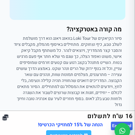
מה קורה באטרקציה?
סיור הקיאקים של Loki Tour בוואנג ויאנג הוא דרך מושלמת
לשלב טבע, כיף וצחוקים. מתחילים באיסוף מהמלון, מקבלים ציוד
והסבר קצר מהמדריך, ויוצאים לנהר. כל משתתף מקבל קיאק
אישי, משוט ואפוד הצלה, כך שגם מי שלא חתר אף פעם מרגיש
בטוח. השייט מתנהל בקצב רגוע עם קטעים זורמים שמוסיפים
עניין, וכל זה בנוף ירוק של הרים ונהר שקט. באמצע הדרך עושים
עצירה – מתרעננים, מצלמים תמונות שוות, ונהנים עם שאר
הקבוצה. המדריכים דואגים שהחוויה תהיה קלילה ונעימה, בלי
לחץ, ויודעים להתאים את המסלול גם למתחילים. הסיור מתאים
לכולם – יחידים, זוגות או קבוצות שרוצים לשבור את השגרה
ולחוות טבע בלב לאוס. בסוף חוזרים לעיר עם אנרגיה טובה וחיוך
גדול
16 ש"ח לתשלום
הנחה של 15% למחזיקי הכרטיס!
East
Card