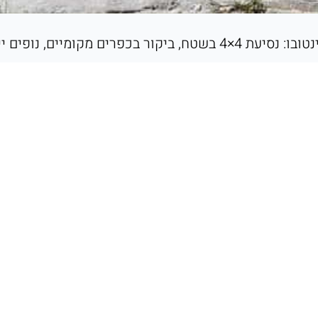
יים, נופים ייחודיים וכנסייה שקועה.