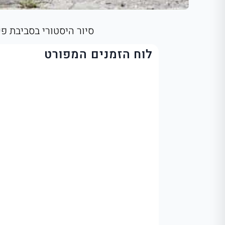
סיור היסטורי בסביבת פינטובו: נסיעת 4×4 בשטח, ביקור בכפרים מקומ
לוח הזמנים המפורט