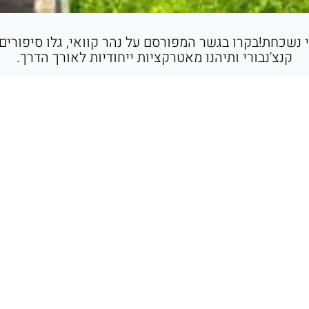
תי נשכחת!בקרו בגשר המפורסם על נהר קוואי, גלו סיפורי
קנצ'נבורי ותיהנו מאטרקציות ייחודיות לאורך הדרך.