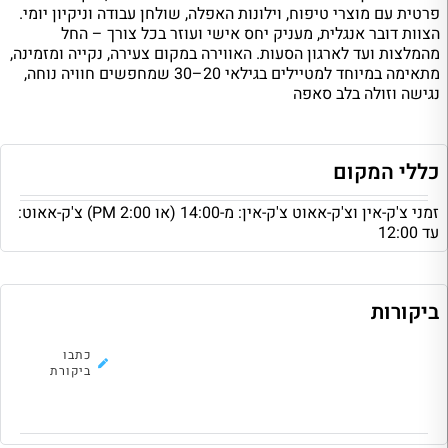
פרטית עם מוצרי טיפוח, וילונות האפלה, שולחן עבודה וניקיון יומי.
הצוות דובר אנגלית, מעניק יחס אישי ועוזר בכל צורך – החל
מהמלצות ועד לארגון הסעות. האווירה במקום צעירה, נקייה ומזמינה,
מתאימה במיוחד למטיילים בגילאי 20–30 שמחפשים חוויה נוחה,
נגישה וזולה בלב סאפה
כללי המקום
זמני צ'ק-אין וצ'ק-אאוט צ'ק-אין: מ-14:00 (או 2:00 PM) צ'ק-אאוט:
עד 12:00
ביקורות
לא נמצאו ביקורות להוסטל, כתבו את
כתבו
הראשונה!
ביקורת