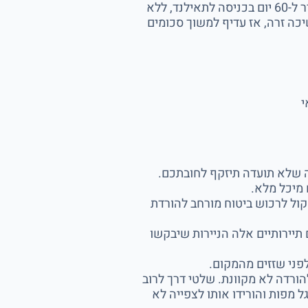
המטבע הוא באט תאילנדי (THB), עם כ-11 באט לשקל. ישראלים מקבלים אשרת תייר ל-60 יום בכניסה לתאילנד, ללא
. כספומטים נמצאים בכל פינה, אבל יש עמלה של כ-220 באט למשיכה זרה, אז עדיף למשוך סכומים
י
ה שלא תועדה תיזקף לחובתכם.
מיכל מלא.
ח בכתב והבינו את ההשתתפות העצמית (Excess). שווה לשקול לרכוש ביטוח מורחב להורדת
תיירותיים אלה הניירות שיבקשו
הורדה לא מקוונת. שלטי דרך לרוב
 מפות והורידו אותו לצפייה לא