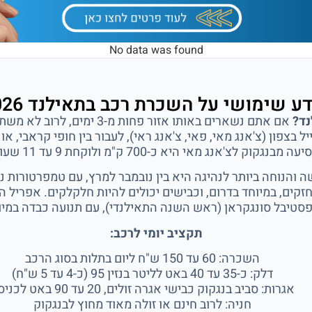
No data was found
ע שימושי על השכרת רכב בתאילנד 2026
נד?
אם אתם נשארים באותו אזור פחות מ
בצפון (צ'אנג מאי, פאי, צ'אנג ראי), לעבור בין חופי קראבי, א
א כ-700 ק"מ ולוקחת 9 עד 11 שעות, אז גם זה אפשרי אבל מעייף.
 והנוחה ביותר לנהיגה היא בין נובמבר למרץ, עם טמפרטורות נע
זקים, במיוחד בדרום, וכבישים יכולים להיות חלקלקים. אפריל 
סטיבל סונגקראן (ראש השנה התאילנדי), עם תנועה כבדה במיו
תקציב יומי לרכב:
השכרה: 60 עד 150 ש"ח ליום בתלות בסוג הרכב
דלק: כ-35 עד 40 באט לליטר בנזין 95 (כ-4 עד 5 ש"ח)
אגרות: סביב בנגקוק כבישי אגרה זולים, 20 עד 90 באט לכניסה
חניה: לרוב חינם או זולה מאוד מחוץ לבנגקוק