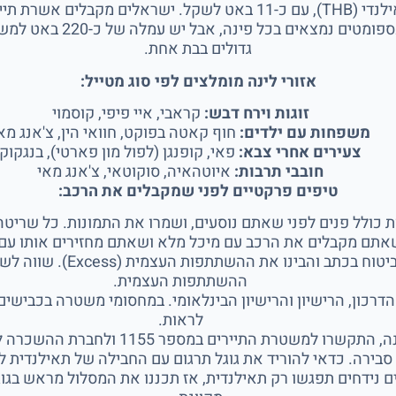
תשלום וללא צורך בויזה מראש
גדולים בבת אחת.
אזורי לינה מומלצים לפי סוג מטייל:
זוגות וירח דבש:
קראבי, איי פיפי, קוסמוי
משפחות עם ילדים:
חוף קאטה בפוקט, חוואי הין, צ'אנג מא
צעירים אחרי צבא:
פאי, קופנגן (לפול מון פארטי), בנגקוק
חובבי תרבות:
איוטהאיה, סוקוטאי, צ'אנג מאי
טיפים פרקטיים לפני שמקבלים את הרכב:
ות כולל פנים לפני שאתם נוסעים, ושמרו את התמונות. כל שריט
אתם מקבלים את הרכב עם מיכל מלא ושאתם מחזירים אותו עם 
בקשו לראות את פוליסת הביטו
ההשתתפות העצמית.
דרכון, הרישיון והרישיון הבינלאומי. במחסומי משטרה בכבישים 
לראות.
משטרת התיירים במספר 1155 ולחברת ההשכרה לפני שזזים מהמקום.
סבירה. כדאי להוריד את גוגל תרגום עם החבילה של תאילנדית ל
ם נידחים תפגשו רק תאילנדית, אז תכננו את המסלול מראש בגוגל