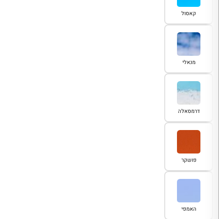
קאסול
מנאלי
דרמסאלה
פושקר
האמפי