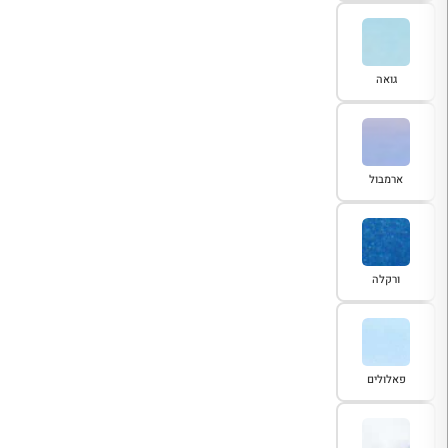
גואה
ארמבול
ורקלה
פאלולים