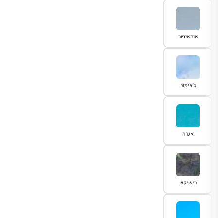
אודאיפור
ג'איפור
אגרה
רישיקש