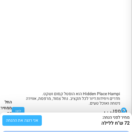
Hidden Place Hampi הוא הוסטל קסום ושקט.
חדרים ויחידות דיור לכל תקציב. נחל צמוד, מרפסת, אווירה
החל
נינוחה ואוכל טעים.
ממחיר:
האמפי,
לחצו
hidden
75
מחיר לפני הנחה:
לפרטים
place
ש"ח
הודו
אני רוצה את ההנחה
72 ש"ח ללילה
hampi
ללילה