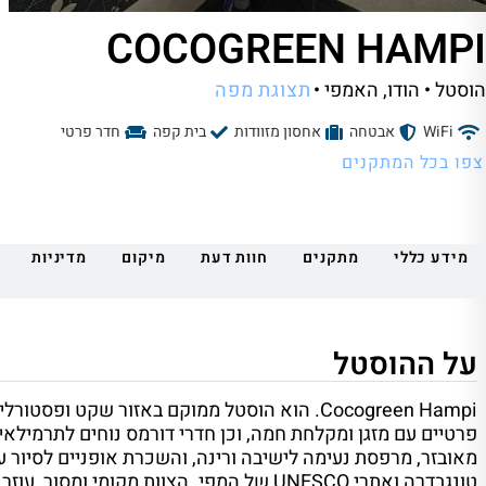
COCOGREEN HAMPI
הוסטל • הודו
, האמפי •
תצוגת מפה
WiFi
אבטחה
אחסון מזוודות
בית קפה
חדר פרטי
צפו בכל המתקנים
מידע כללי
מתקנים
חוות דעת
מיקום
מדיניות
על ההוסטל
Cocogreen Hampi. הוא הוסטל ממוקם באזור שקט 
פרטיים עם מזגן ומקלחת חמה, וכן חדרי דורמס נוחים לתרמילא
מאובזר, מרפסת נעימה לישיבה ורינה, והשכרת אופניים לסיור
טונגבדרה ואתרי UNESCO של המפי. הצוות מקו