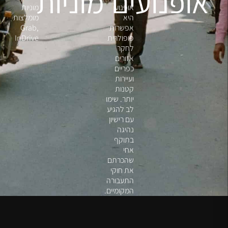
אופנועים
מוניות
אופנוע
מוניות
היא
מומלצות
אפשרות
Grab,
פופולרית
InDrive
לחקר
אזורים
כפריים
ועיירות
קטנות
יותר. שימו
לב להגיע
עם רישיון
נהיגה
בתוקף
אחי
שהכרתם
את חוקי
התעבורה
המקומיים.