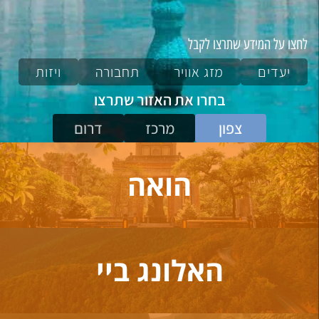
לחצו על המידע שתרצו לקבל
יעדים
מזג אוויר
תחבורה
ויזות
בחרו את האזור שתרצו
צפון
מרכז
דרום
הואה
האלונג ביי