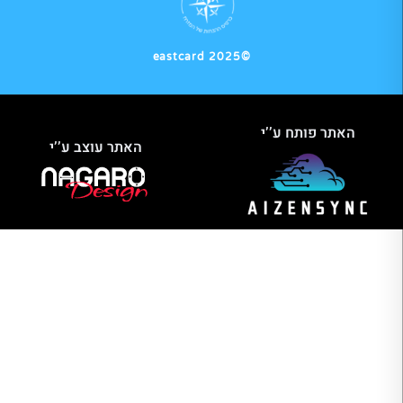
©2025 eastcard
האתר פותח ע’’י
האתר עוצב ע’’י