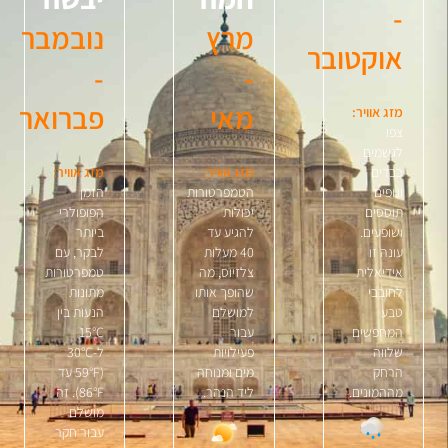
-
מרץ
נובמבר
אוקטובר
-
-
מפלי
קואנג
מאי
פברואר
מזג אוויר:
סי
צפו
(Kuang
לגשמים
Si
כבדים
מזג אוויר:
מזג אוויר:
Falls
ונופים
הטמפרטורות
הזמן
תוססים
יכולות
הפופולרי
ושופעים.
להגיע עד
ביותר
עונה זו
40 מעלות
לבקר, עם
אידיאלית
צלזיוס, מה
טמפרטורות
לחובבי
שהופך אותו
מתונות
טבע
למושלם
הנעות בין
המחפשים
עבור
15°C
שלווה
פעילויות
ל-30°C
הרחק
מים ומנוחה
(59°F עד
מההמונים.
ליד הנהר.
86°F). זה
מושלם
עבור חקר