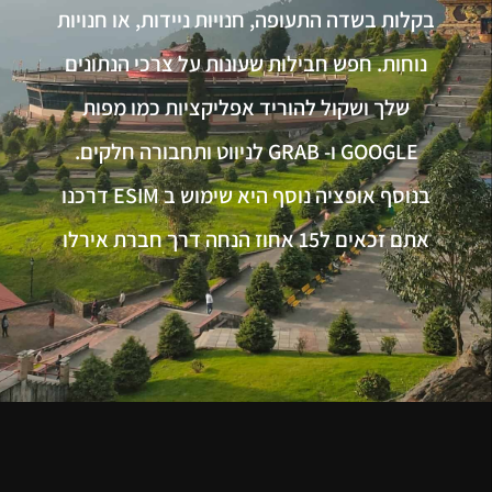
בקלות בשדה התעופה, חנויות ניידות, או חנויות
נוחות. חפש חבילות שעונות על צרכי הנתונים
שלך ושקול להוריד אפליקציות כמו מפות
GOOGLE ו- GRAB לניווט ותחבורה חלקים.
בנוסף אופציה נוסף היא שימוש ב ESIM דרכנו
אתם זכאים ל15 אחוז הנחה דרך חברת אירלו