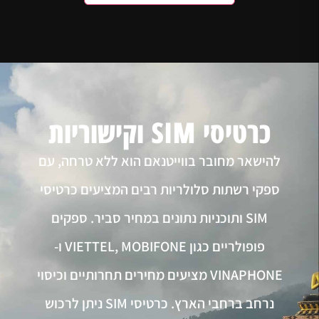
כרטיסי SIM וקישוריות
להישאר מחובר בווייטנאם הוא ללא טרחה, עם
ספקי רשתות סלולריות רבים המציעים כרטיסי
SIM ותוכניות נתונים במחיר סביר. ספקים
פופולריים כגון VIETTEL, MOBIFONE ו-
VINAPHONE מציעים מחירים תחרותיים וכיסוי
נרחב ברחבי הארץ. כרטיסי SIM ניתן לרכוש