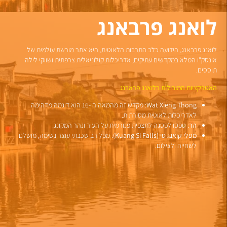
צ'אנג
לואנג פרבאנג
האטרקציות
המובילות
בפאקסה
לואנג פרבאנג, הידועה כלב התרבות הלאוטית, היא אתר מורשת עולמית של
רמת
קיאקים
אונסק"ו המלא במקדשים עתיקים, אדריכלות קולוניאלית צרפתית ושווקי לילה
בולבן
ושחייה
תוססים.
הלגונה
האטרקציות המובילות בלואנג פראבנג
הכחולה
Wat Xieng Thong
: מקדש זה מהמאה ה -16 הוא דוגמה מדהימה
האטרקציות
לאדריכלות לאוטית מסורתית.
המובילות
הר
: טפסו לפסגה לתצפית פנורמית על העיר ונהר המקונג.
בויינטיאן
מפלי קואנג סי (Kuang Si Falls
): מפל רב שכבתי עוצר נשימה, מושלם
לשחייה ולצילום.
פה
וואט
תאט
פו
נהר
לואנג
נאם
(Pha
(Wat
סונג
That
Phou
Luang
האטרקציות
המובילות