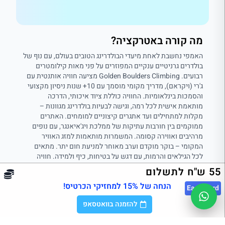
מה קורה באטרקציה?
האמפי נחשבת לאחת מיעדי הבולדרינג הטובים בעולם, עם נוף של
בולדרים גרניטיים ענקיים המפוזרים על פני מאות קילומטרים
רבועים. Golden Boulders Climbing מציעה חוויה אותנטית עם
ג'רי (ויקראם), מדריך מקומי מוסמך עם 10+ שנות ניסיון מקצועי
והסמכות בינלאומיות. החוויה כוללת ציוד איכותי, הדרכה
מותאמת אישית לכל רמה, וגישה לבעיות בולדרינג מגוונות –
מקלות למתחילים ועד אתגרים קיצוניים למומחים. האתרים
ממוקמים בין חורבות עתיקות של ממלכת ויג'איאנגר, עם נופים
מרהיבים ואווירה קסומה. המשמרות מותאמות למזג האוויר
המקומי – בוקר מוקדם וערב מאוחר למניעת חום יתר. מתאים
לכל הגילאים והרמות, עם דגש על בטיחות, כיף ולמידה. חוויה
בלתי נשכחת לחובבי טיפוס וטבע.
55 ש"ח לתשלום
הנחה של 15% למחזיקי הכרטיס!
East
Card
להזמנה בוואטסאפ