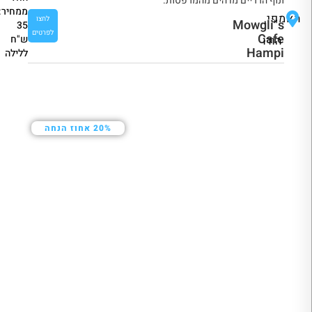
ונוף הרריים מדהים מהמרפסות.
ממחיר:
האמפי,
לחצו
Mowgli"s
35
לפרטים
Cafe
ש"ח
הודו
Hampi
ללילה
20% אחוז הנחה