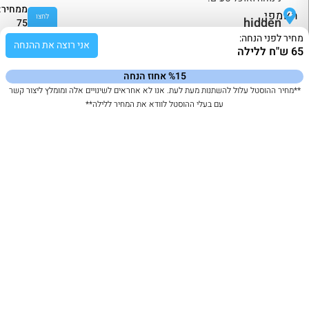
ממחיר:
האמפי,
לחצו
hidden
75
לפרטים
place
ש"ח
הודו
מחיר לפני הנחה:
אני רוצה את ההנחה
hampi
ללילה
65 ש"ח ללילה
%15 אחוז הנחה
**מחיר ההוסטל עלול להשתנות מעת לעת. אנו לא אחראים לשינויים אלה ומומלץ ליצור קשר
עם בעלי ההוסטל לוודא את המחיר ללילה**
33% אחוז הנחה