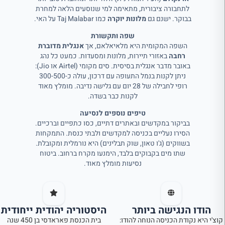
לתחבורה ציבורית, מתאימה למי שנוסעים הלאה למחרת
בבוקר. ישנם גם
מלונות יוקרה
כמו Taj Malabar על האי.
שפה ותקשורת
השפה המקומית היא מלאיאלאם, אך
אנגלית מדוברת
רחבה
באזורי תיירות, מלונות ומסעדות. כמעט כל נהג
באובר מדבר אנגלית בסיסית. סים מקומי (Airtel או Jio):
ניתן לקנות בנמל התעופה עם דרכון, עולה כ-300-500
רופי לחבילה של 28 יום עם גלישה נדיבה. מומלץ מאוד
לקנות כבר בשדה.
טיפים נוספים לנסיעה
בביקור במקדשים ובאתרים דתיים, כסו כתפיים וברכיים.
הסירו נעליים בכניסה למקדשים ולבתי כנסת. התמקחות
בשווקים (ג'ו טאון, שוק תבלינים) היא נורמלית ומקובלת.
שתו מים בקבוקים בלבד, הימנעו מקרח ברחוב. ביטוח
נסיעות מומלץ מאוד.
הודו הנגישה ביותר
היסטוריה יהודית ייחודית
קוצ'י היא נקודת הכניסה הנוחה להודו:
בית הכנסת פאראדסי בן 450 שנה