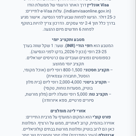
Visa אונליין
דרך האתר הרשמי של ממשלת הודו
(indianvisaonline.gov.in). עלות e-Visa לתיירים:
כ-25 דולר. הגישו לפחות שבוע לפני הנסיעה. אישור מגיע
בדרך כלל תוך 2-4 ימי עסקים. הדרכון צריך להיות בתוקף
לפחות 6 חודשים מיום ההגעה.
מטבע ותקציב יומי
המטבע הוא
רופי הודי (INR)
. שער: 1 שקל שווה בערך
23-25 רופי (נכון ל-2026, בדקו לפני הנסיעה).
כספומטים נפוצים ועובדים עם כרטיסים ישראלים.
תקציב יומי ממוצע:
–
תקציב חסכוני
: 800-1,500 רופי ליום (אוכל מקומי,
הוסטל, תחבורה עצמאית)
–
תקציב בינוני
: 2,000-4,000 רופי ליום (בית מלון
בוטיק, מסעדות נוחות, טקסי)
–
תקציב נוח
: 5,000 רופי ומעלה ליום (מלון מורשת,
סיורים פרטיים, ספא איורוודה)
אזורי לינה מומלצים
פורט קוצ'י
הוא המקום המועדף על מרבית התיירים:
אווירה בוהמית, קרוב לאתרים, ממש על הרציף. המלונות
כאן הם לרוב בוטיק ומלונות מורשת בבתים קולוניאליים.
ארנקולם
(העיר המודרנית) זולה יותר ומחוברת טוב יותר