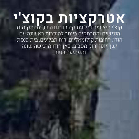
אטרקציות בקוצ'י
קוצ'י היא עיר נמל עתיקה בדרום הודו, ומהמקומות
הנגישים והמרתקים ביותר להיכרות ראשונה עם
הודו. רחובות קולוניאליים, ריח תבלינים, בית כנסת
ישן ויופי ירוק מסביב: כאן הודו מרגישה שונה
ומפתיעה בטוב.