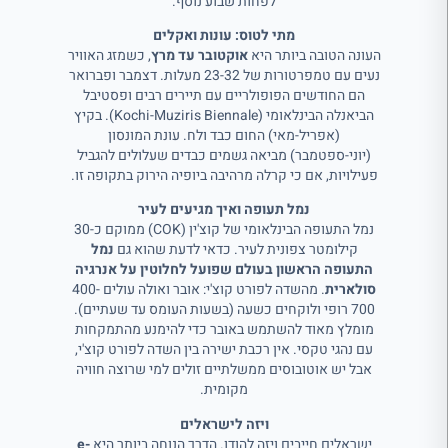
לפחות שבוע נוסף.
מתי לטוס: עונות ואקלים
העונה הטובה ביותר היא
אוקטובר עד מרץ
, כשמזג האוויר
נעים עם טמפרטורות של 23-32 מעלות. דצמבר ופברואר
הם החודשים הפופולריים עם תיירים רבים ופסטיבל
הביאנלה הבינלאומי (Kochi-Muziris Biennale). בקיץ
(אפריל-מאי) החום כבד ולח. עונת המונסון
(יוני-ספטמבר) מביאה גשמים כבדים שעלולים להגביל
פעילויות, אם כי קרלה מרהיבה ביופיה הירוק בתקופה זו.
נמל תעופה ואיך מגיעים לעיר
נמל התעופה הבינלאומי של קוצ'ין (COK) ממוקם כ-30
קילומטר צפונית לעיר. כדאי לדעת שהוא גם
נמל
התעופה הראשון בעולם שפועל לחלוטין על אנרגיה
סולארית
. מהשדה לפורט קוצ'י: אובר ואולה עולים 400-
700 רופי ולוקחים כשעה (בשעות העומס עד שעתיים).
מומלץ מאוד להשתמש באובר כדי להימנע מהתמקחות
עם נהגי טקסי. אין רכבת ישירה בין השדה לפורט קוצ'י,
אבל יש אוטובוסים ממשלתיים זולים למי שרוצה חוויה
מקומית.
ויזה לישראלים
ישראלים חייבים ויזה להודו. הדרך הנוחה ביותר היא
e-