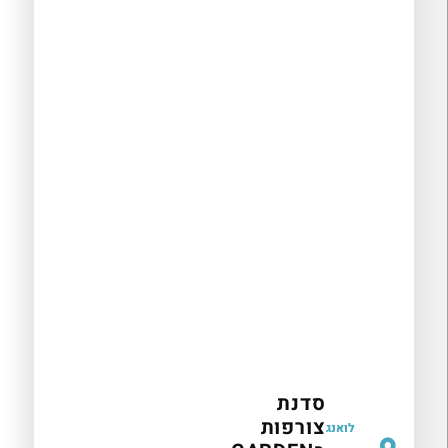
סדנת
צורפות
לואנג