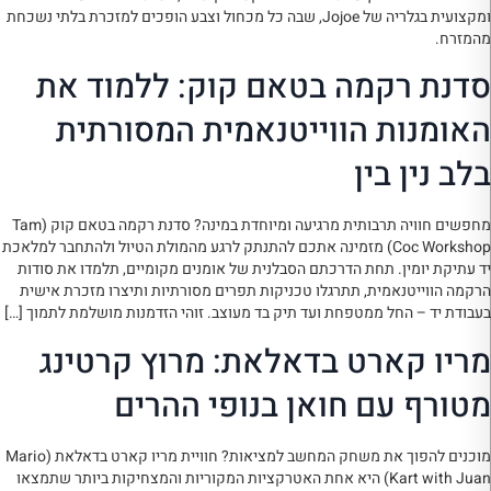
ומקצועית בגלריה של Jojoe, שבה כל מכחול וצבע הופכים למזכרת בלתי נשכחת
מהמזרח.
סדנת רקמה בטאם קוק: ללמוד את
האומנות הווייטנאמית המסורתית
בלב נין בין
מחפשים חוויה תרבותית מרגיעה ומיוחדת במינה? סדנת רקמה בטאם קוק (Tam
Coc Workshop) מזמינה אתכם להתנתק לרגע מהמולת הטיול ולהתחבר למלאכת
יד עתיקת יומין. תחת הדרכתם הסבלנית של אומנים מקומיים, תלמדו את סודות
הרקמה הווייטנאמית, תתרגלו טכניקות תפרים מסורתיות ותיצרו מזכרת אישית
בעבודת יד – החל ממטפחת ועד תיק בד מעוצב. זוהי הזדמנות מושלמת לתמוך […]
מריו קארט בדאלאת: מרוץ קרטינג
מטורף עם חואן בנופי ההרים
מוכנים להפוך את משחק המחשב למציאות? חוויית מריו קארט בדאלאת (Mario
Kart with Juan) היא אחת האטרקציות המקוריות והמצחיקות ביותר שתמצאו