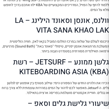
רוח וריחוף מעל המים. בין אם אתם רוצים להתנסות ב-Wing SUP יציב ומהנה או
ללמוד לרחף על הפויל, המדריכים המקצועיים של KBA ילוו אתכם בדרך לחופש
מלא על המים.
וולנס, אונסן וסאונד הילינג – LA
VITA SANA KHAO LAK
היכנסו לעולם של שלווה במרכז הוולנס המוביל בקאו לאק. חוויה הוליסטית
המשלבת מרחצאות אונסן יפניים, טיפולי "סאונד באת'" (Sound Bath) מרגיעים,
ורפואה תאילנדית מסורתית בסטנדרט הגבוה ביותר.
גלשן ממונע – JETSURF – רשת
KITEBOARDING ASIA (KBA)
הכירו את הלהיט החדש של הספורט הימי: שילוב מטורף בין אופנוע ים לגלשן
גלים. ה-Jetsurf מאפשר לכם לדהור על המים במהירות עוצמתית ללא צורך ברוח
או בגלים. חוויית אקסטרים מושלמת בפריסה ארצית בתאילנד.
שיעורי גלישת גלים וסאפ –