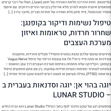
בווייטנאם. תחת ההדרכה מלאת האנרגיה של חואן (Juan), תעלו על רכבי קרטינג
מותאמים אישית ותצאו למרוץ מלא אדרנלין בכבישי ההרים הירוקים. עם איסוף
מסודר מההוסטל, ציוד מיגון מלא ואווירה של תחרות חברית, מדובר בדרך […]
טיפול נשימות ודיקור בקופנגן:
שחרור חרדות, טראומות ואיזון
מערכת העצבים
מרגישים שהגוף שלכם נמצא בסטרס מתמיד? סובלים מחרדות, מחשבות
טורדניות או מתח פיזי כרוני? גלו את עוצמת הריפוי של טיפול Vagus Nerve
בקופנגן. הקליניקה שלנו מתמחה באיפוס מערכת העצבים דרך עצב הוואגוס –
המפתח לשחרור חסימות רגשיות ופיזיות עמוקות. בין אם אתם מחפשים טיפול
בטראומה (PTSD), גמילה מעישון או פשוט רוצים למצוא שקט פנימי אמיתי […]
יוגה בהוי אן: יוגה וסדנאות בעברית ב
– LUNAR STUDIO
מחפשים רגע של שקט וחיבור לגוף בתוך הטיול? Lunar Studio הוא הבית החדש