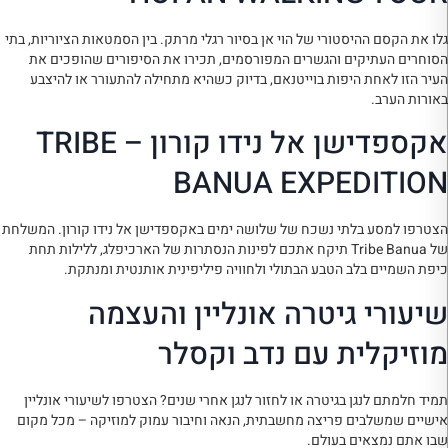
גלו את הקסם ההיסטורי של הוי אן בסיור רגלי מרתק. בין הסמטאות הציוריות, בתי
הסוחרים העתיקים והגשרים המפורסמים, תכירו את הסיפורים שהופכים את
העיר הזו לאחת היפות בוייטנאם, בדיוק כשהיא מתחילה להתעורר או להיצבע
באורות הערב.
אקספדישן אל נידו קורון – TRIBE
BANUA EXPEDITION
הצטרפו למסע בלתי נשכח של שלושה ימים באקספדישן אל נידו קורון. המשלחת
של Tribe Banua תיקח אתכם לפינות הנסתרות של הארכיפלג, ללילות תחת
כיפת השמיים בלב הטבע הבתולי ולחוויה פיליפינית אותנטית ומנתקת.
שיעורי גיטרה אונליין והעצמה
מוזיקלית עם נדב וקסלר
תמיד חלמתם לנגן בגיטרה או לחזור לנגן אחרי שנים? הצטרפו לשיעורי אונליין
אישיים שמשלבים פריצה מחשבתית, הנאה וחיבור עמוק למוזיקה – מכל מקום
שבו אתם נמצאים בעולם.