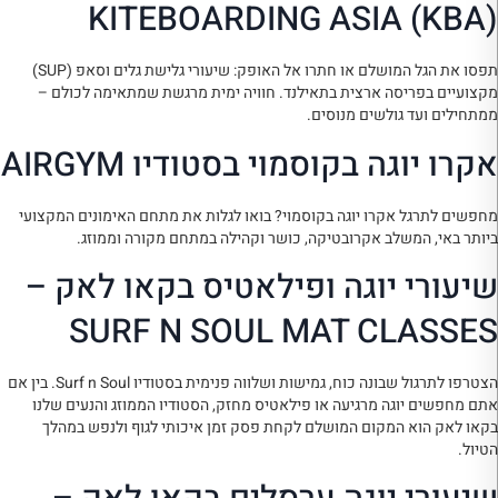
KITEBOARDING ASIA (KBA)
תפסו את הגל המושלם או חתרו אל האופק: שיעורי גלישת גלים וסאפ (SUP)
מקצועיים בפריסה ארצית בתאילנד. חוויה ימית מרגשת שמתאימה לכולם –
ממתחילים ועד גולשים מנוסים.
אקרו יוגה בקוסמוי בסטודיו AIRGYM
מחפשים לתרגל אקרו יוגה בקוסמוי? בואו לגלות את מתחם האימונים המקצועי
ביותר באי, המשלב אקרובטיקה, כושר וקהילה במתחם מקורה וממוזג.
שיעורי יוגה ופילאטיס בקאו לאק –
SURF N SOUL MAT CLASSES
הצטרפו לתרגול שבונה כוח, גמישות ושלווה פנימית בסטודיו Surf n Soul. בין אם
אתם מחפשים יוגה מרגיעה או פילאטיס מחזק, הסטודיו הממוזג והנעים שלנו
בקאו לאק הוא המקום המושלם לקחת פסק זמן איכותי לגוף ולנפש במהלך
הטיול.