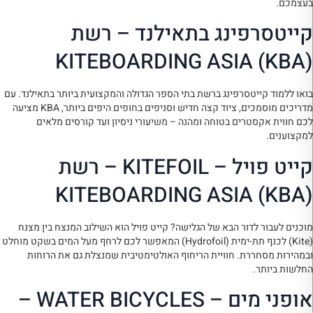
בעצמכם.
קייטסרפינג בתאילנד – רשת
KITEBOARDING ASIA (KBA)
בואו ללמוד קייטסרפינג ברשת בתי הספר הגדולה והמקצועית ביותר בתאילנד. עם
מדריכים מוסמכים, ציוד קצה חדיש וסניפים בחופים היפים ביותר, KBA מציעה
לכם חווית אקסטרים בטוחה ומהנה – משיעורי ניסיון ועד קורסים מלאים
למקצוענים.
קייט פויל – KITEFOIL – רשת
KITEBOARDING ASIA (KBA)
מוכנים לעבור לדור הבא של הגלישה? קייט פויל הוא השילוב המנצח בין מצנח
(Kite) לכנף תת-ימית (Hydrofoil) המאפשר לכם לרחף מעל המים בשקט מוחלט
ובמהירות מסחררת. חוויית הריחוף האולטימטיבית שמנצלת גם את הרוחות
החלשות ביותר.
אופני מים – WATER BICYCLES –