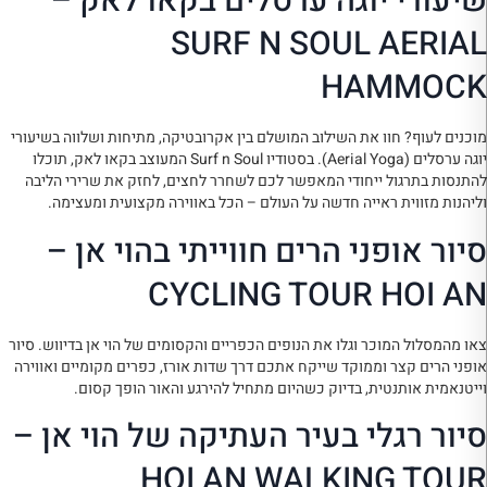
שיעורי יוגה ערסלים בקאו לאק –
SURF N SOUL AERIAL
HAMMOCK
מוכנים לעוף? חוו את השילוב המושלם בין אקרובטיקה, מתיחות ושלווה בשיעורי
יוגה ערסלים (Aerial Yoga). בסטודיו Surf n Soul המעוצב בקאו לאק, תוכלו
להתנסות בתרגול ייחודי המאפשר לכם לשחרר לחצים, לחזק את שרירי הליבה
וליהנות מזווית ראייה חדשה על העולם – הכל באווירה מקצועית ומעצימה.
סיור אופני הרים חווייתי בהוי אן –
CYCLING TOUR HOI AN
צאו מהמסלול המוכר וגלו את הנופים הכפריים והקסומים של הוי אן בדיווש. סיור
אופני הרים קצר וממוקד שייקח אתכם דרך שדות אורז, כפרים מקומיים ואווירה
וייטנאמית אותנטית, בדיוק כשהיום מתחיל להירגע והאור הופך קסום.
סיור רגלי בעיר העתיקה של הוי אן –
HOI AN WALKING TOUR