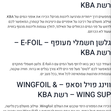
רשת KBA
מחפשים דרך ייחודית ומרגיעה ליהנות מהים? הכירו את אופני המים של KBA.
שילוב מושלם של רכיבה על אופניים עם היציבות של קטמרן, המאפשר לכם
לדווש על פני המים הכחולים של תאילנד, לחלץ עצמות וליהנות מהנוף בזווית
שעוד לא הכרתם.
גלשן חשמלי מעופף – E-FOIL –
רשת KBA
העתיד כבר כאן: בואו לרחף מעל המים עם ה-E-foil. גלשן חשמלי מתקדם
המאפשר לכם "לטוס" מעל פני הים ללא צורך בגלים או ברוח. חוויה שקטה,
עוצמתית ומרגשת שמתאימה לכל אחד, בכל מצב ים.
ווינג פויל וסאפ – WINGFOIL &
WING SUP – רשת KBA
הכירו את הספורט הימי שכבש את העולם: Wingfoil. שילוב מושלם בין גלישה,