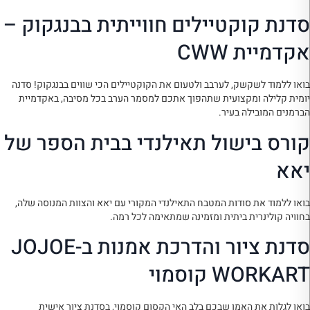
סדנת קוקטיילים חווייתית בבנגקוק –
אקדמיית CWW
בואו ללמוד לשקשק, לערבב ולטעום את הקוקטיילים הכי שווים בבנגקוק! סדנה
יומית קלילה ומקצועית שתהפוך אתכם למסמר הערב בכל מסיבה, באקדמיית
הברמנים המובילה בעיר.
קורס בישול תאילנדי בבית הספר של
יאא
בואו ללמוד את סודות המטבח התאילנדי המקורי עם יאא והצוות המנוסה שלה,
בחוויה קולינרית ביתית ומזמינה שמתאימה לכל רמה.
סדנת ציור והדרכת אמנות ב-JOJOE
WORKART קוסמוי
בואו לגלות את האמן שבכם בלב האי הקסום קוסמוי, בסדנת ציור אישית