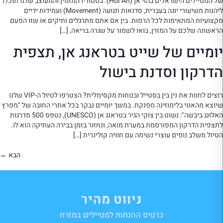
של המטיילים הישראלים בהוי אן (Hoi An). בסטודיו המזמין והמעוצב שלנו תוכלו
ליהנות משיעורי יוגה בעברית, סדנאות תנועה (Movement) ועמידות ידיים
מקצועיות המתאימות לכל הרמות. בין אם אתם מתרגלים ותיקים או שזו הפעם
הראשונה שלכם על המזרן, בואו לשמור על שגרה בריאה, […]
יומיים של שייט בטראנג אן, תצפית
הדרקון וסדנת בישול
רוצים לחוות את נין בין בסטייל ובנוחות מקסימלית? הצטרפו לטיול ה-VIP שלנו
שיוצא מהאנוי בלימוזינה מפנקת. במשך יומיים נבקר בכל אתרי החובה של "מפרץ
האלונג ביבשה": נשוט בין צוקי הגיר בטראנג אן (UNESCO), נטפס 500 מדרגות
לתצפית הדרקון המפורסמת במערת מואה, ונחזור בזמן בבירה העתיקה הוא לו.
הטיול משלב נופים עוצרי נשימה עם חוויה קולינרית […]
הבא
←
ניווט מהיר
כרטיס ההנחות למטיילים במזרח