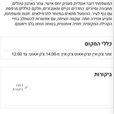
המשפחתי דובר אנגלית, מעניק יחס אישי. עוזר בארגון טיולים,
תחבורה וסיורים. החדרים נקיים ומאובזרים, חלקם כוללים מרפסת
עם נוף לעיר. ההוסטל מתאים במיוחד לתרמילאים. זוגות ומשפחות,
ומציע אווירה חמה. שקטה ונעימה, עם אפשרות להשתלב בחיי
הקהילה המקומית. חוויה אותנטית, בטוחה ונוחה בלב ויאטנם.
כללי המקום
זמני צ'ק-אין וצ'ק-אאוט צ'ק-אין: מ-14:00 צ'ק-אאוט: עד 12:00
ביקורות
לא נמצאו ביקורות להוסטל, כתבו את
כתבו
הראשונה!
ביקורת