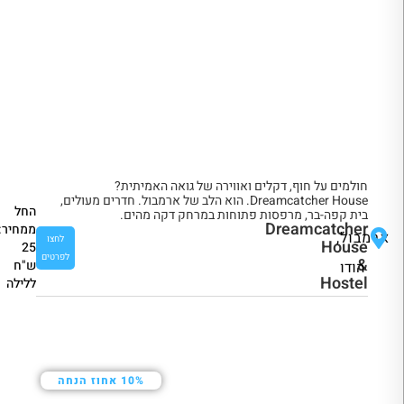
חולמים על חוף, דקלים ואווירה של גואה האמיתית?
Dreamcatcher House. הוא הלב של ארמבול. חדרים מעולים,
החל
בית קפה-בר, מרפסות פתוחות במרחק דקה מהים.
Dreamcatcher
ממחיר:
ארמבול,
לחצו
House
25
לפרטים
&
ש"ח
הודו
Hostel
ללילה
10% אחוז הנחה