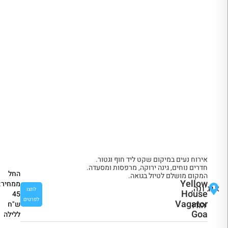
אירוח נעים במיקום שקט ליד חוף וגטור.
חדרים נוחים, גינה ירוקה, מרפסות ומסעדה.
החל
המקום מושלם לטיול בגואה.
Yellow
ממחיר:
אנג׳ונה,
לחצו
House
45
לפרטים
Vagator
ש"ח
הודו
Goa
ללילה