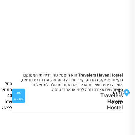
Travelers Haven Hostel
הוא הוסטל נוח וידידותי הממוקם
בקאטונאייקה, במרחק קצר משדה התעופה. עם חדרים נוחים,
החל
אווירה ביתית ושירות אדיב, זהו מקום מושלם למטיילים
ממחיר:
המחפשים עצירה נוחה לפני או אחרי טיסה.
סרי
קולומבו,
לחצו
Travelers
40
לפרטים
Haven
ש"ח
לנקה
Hostel
ללילה