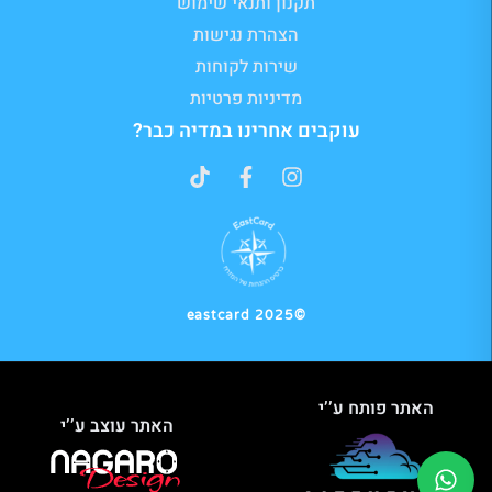
תקנון ותנאי שימוש
הצהרת נגישות
שירות לקוחות
מדיניות פרטיות
עוקבים אחרינו במדיה כבר?
©2025 eastcard
האתר פותח ע’’י
האתר עוצב ע’’י