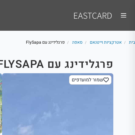
EASTCARD
בית
אטרקציות וייטנאם
סאפה
פרגלידינג עם FlySapa
/
/
/
פרגלידינג עם FLYSAPA
שמור למועדפים