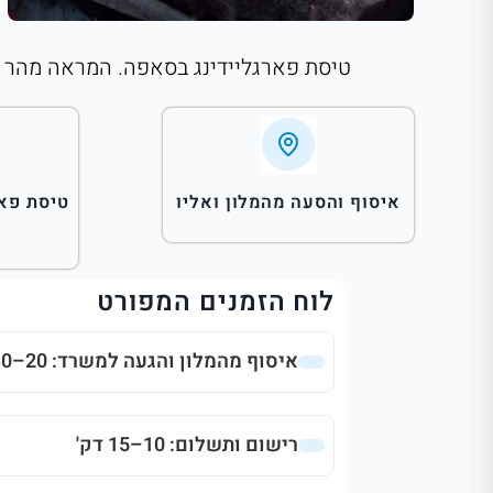
טיסת פארגליידינג בסאפה. המראה מהר המ רונג (1,800 מטר). הנקודה הגבוהה בווייטנאם. הסעות הלוך חזור, מדר
איסוף והסעה מהמלון ואליו
טיסת פאר
לוח הזמנים המפורט
איסוף מהמלון והגעה למשרד: 20–30 דק'
רישום ותשלום: 10–15 דק'