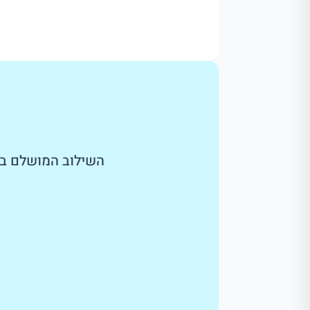
השילוב המושלם בין אדרנלין של 25 אשדות בנהר לבין