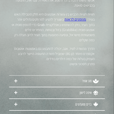
אפשר פשוט ללכת ברגל ולספוג את האווירה. עם זאת, התנועה
בכבישים סואנת.
חוויית חציית הכביש בין עשרות אופנועים היא חלק מטבילת האש
מוזמנים לראות
בעיר!
כשצריך להגיע למרחקים גדולים יותר
בתוך העיר, ניתן להשתמש באפליקציית
Grab
כדי להזמין מונית או
אופנוע-מונית (GrabBike) בזול ובנוחות. המחירים זולים
משמעותית מישראל, ונסיעה ממוצעת בתוך העיר לרוב תעלה רק
כמה שקלים.
הדרך מהשדה לעיר, אגב, יכולה להתבצע גם באמצעות אוטובוס
אקספרס מיוחד (קו 86) שמוביל משדה התעופה היישר לרובע
העתיק בעלות של כמה דולרים בודדים.
פתרון חסכוני ופשוט.
מזג אוויר
איפה לישון
ברים ומועדונים