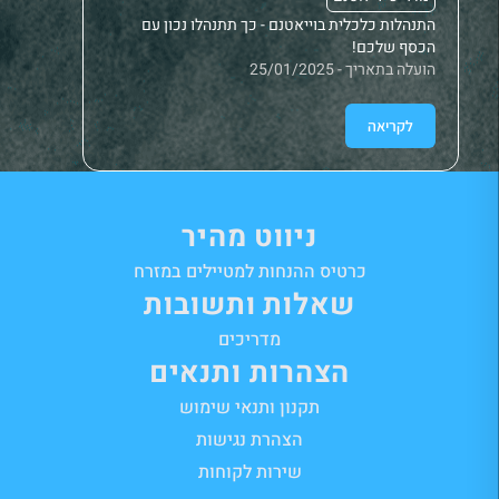
התנהלות כלכלית בוייאטנם - כך תתנהלו נכון עם
זירוז וי
הכסף שלכם!
הועלה בתאר
הועלה בתאריך - 25/01/2025
לקריאה
לק
ניווט מהיר
כרטיס ההנחות למטיילים במזרח
שאלות ותשובות
מדריכים
הצהרות ותנאים
תקנון ותנאי שימוש
הצהרת נגישות
שירות לקוחות