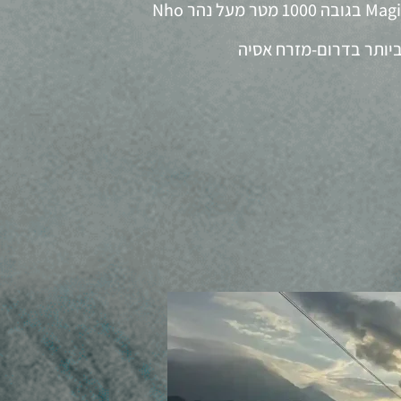
טיפוס ל-Sky Paths ולמצוק Magic Cliff בגובה 1000 מטר מעל נהר Nho
 ביותר בדרום-מזרח אסיה