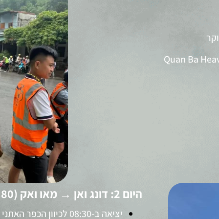
Quan Ba Heaven
היום 2: דונג ואן → מאו ואק (80 ק"מ)
יציאה ב-08:30 לכיוון הכפר האתני Lo Lo Chai