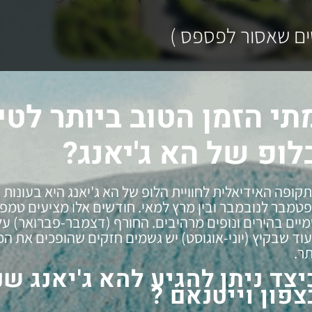
תי הזמן הטוב ביותר לטי
לופ של הא ג'יאנג?
קופה האידיאלית לחוויית הלופ של הא ג'יאנג היא בעונות ה
טמבר לנובמבר
ובין
מרץ למאי
. חודשים אלו מציעים טמפר
יים בהירים ונופים מרהיבים. החורף (דצמבר-פברואר) עלו
וד שבקיץ (יוני-אוגוסט) יש גשמים חזקים שהופכים את ה
תר.
יצד ניתן להגיע להא ג'יאנג ש
צפון וייטנאם ?