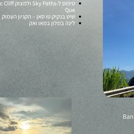
Que
שיט בנקיק טו סאן – הקניון העמוק
לינה במלון במאו ואק