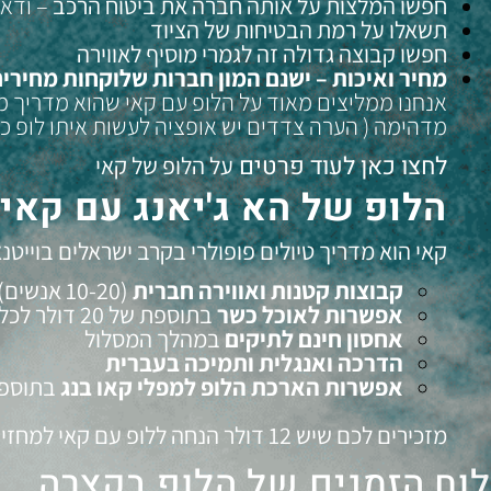
חפשו המלצות על אותה חברה את ביטוח הרכב
– ודאו
תשאלו על רמת הבטיחות של הציוד
חפשו קבוצה גדולה זה לגמרי מוסיף לאווירה
מחיר ואיכות – ישנם המון חברות שלוקחות מחירי
אנחנו ממליצים מאוד על הלופ עם קאי שהוא מדריך מ
מדהימה ( הערה צדדים יש אופציה לעשות איתו לופ כשר
לחצו כאן לעוד פרטים
על
הלופ של קאי
הלופ של הא ג'יאנג עם קא
קאי הוא מדריך טיולים פופולרי בקרב ישראלים בוייטנא
קבוצות קטנות ואווירה חברית
(10-20 אנשים)
אפשרות לאוכל כשר
בתוספת של 20 דולר לכל הימים
אחסון חינם לתיקים
במהלך המסלול
הדרכה ואנגלית ותמיכה בעברית
אפשרות הארכת הלופ למפלי קאו בנג
בתוספת של 60
מזכירים לכם שיש 12 דולר הנחה ללופ עם קאי למחזיקי כרטיס ההנחות של איסט קארד
לוח הזמנים של הלופ בקצרה