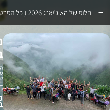
הלופ של הא ג'יאנג 2026 ( כל הפרטים שאסור לפספס )
מ
ב
הת
ספ
שמ
בע
יו
כ
ב