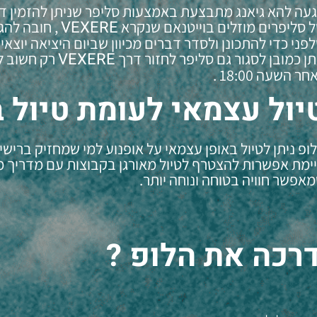
עה להא גיאנג מתבצעת באמצעות סליפר שניתן להזמין ד
VEXERE
 סליפרים מוזלים בוייטנאם שנקרא
, חובה להג
פני כדי להתכונן ולסדר דברים מכיוון שביום היציאה יוצאים כבר
VEXERE
תן כמובן לסגור גם סליפר לחזור דרך
רק חשוב ל
ר השעה 18:00 .
יול עצמאי לעומת טיול 
ופ ניתן לטיול באופן עצמאי על אופנוע למי שמחזיק ברישיון
ימת אפשרות להצטרף לטיול מאורגן בקבוצות עם מדריך מ
אפשר חוויה בטוחה ונוחה יותר.
דרכה את הלופ ?