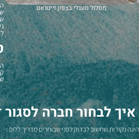
הג
מסלול מעגלי בצפון וייטנאם
של
של
ני
לאח
ט
הל
קי
שמ
איך לבחור חברה לסגור 
הינה נקודות שחשוב לבדוק לפני שבוחרים מדריך ללופ :