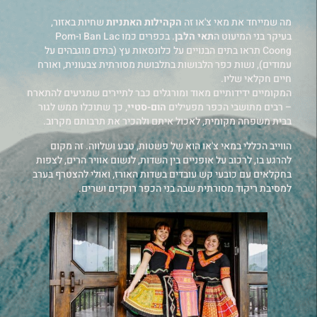
מה שמייחד את מאי צ'או זה
הקהילות האתניות
שחיות באזור,
בעיקר בני המיעוט ה
תאי הלבן
. בכפרים כמו Ban Lac ו-Pom
Coong תראו בתים הבנויים על כלונסאות עץ (בתים מוגבהים על
עמודים), נשות כפר הלבושות בתלבושת מסורתית צבעונית, ואורח
חיים חקלאי שליו.
המקומיים ידידותיים מאוד ומורגלים כבר לתיירים שמגיעים להתארח
– רבים מתושבי הכפר מפעילים
הום-סטיי
, כך שתוכלו ממש לגור
בבית משפחה מקומית, לאכול איתם ולהכיר את תרבותם מקרוב.
הווייב הכללי במאי צ'או הוא של פשטות, טבע ושלווה. זה מקום
להרגע בו, לרכוב על אופניים בין השדות, לנשום אוויר הרים, לצפות
בחקלאים עם כובעי קש עובדים בשדות האורז, ואולי להצטרף בערב
למסיבת ריקוד מסורתית שבה בני הכפר רוקדים ושרים.