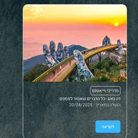
מדריכי וייאטנם
מדריכ
דה נאנג -כל הדברים שאסור לפספס.
פונג נ
הועלה בתאריך - 20/04/2025
הועלה בתאר
לקריאה
לק