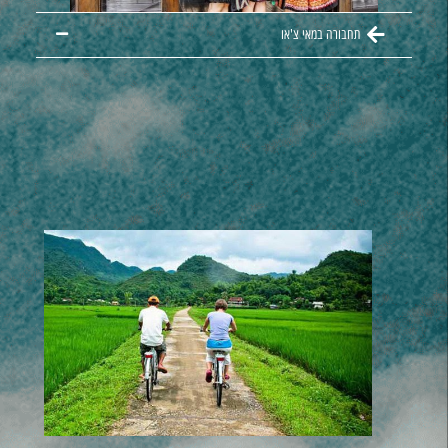
תחבורה במאי צ'או