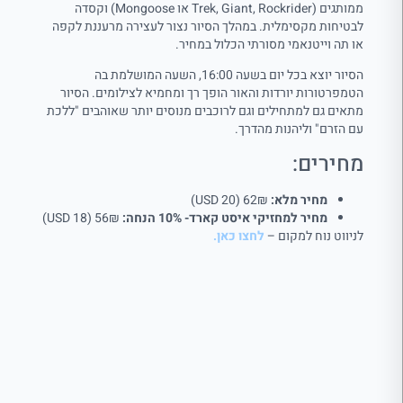
ממותגים (Trek, Giant, Rockrider או Mongoose) וקסדה
לבטיחות מקסימלית. במהלך הסיור נצור לעצירה מרעננת לקפה
או תה וייטנאמי מסורתי הכלול במחיר.
הסיור יוצא בכל יום בשעה 16:00, השעה המושלמת בה
הטמפרטורות יורדות והאור הופך רך ומחמיא לצילומים. הסיור
מתאים גם למתחילים וגם לרוכבים מנוסים יותר שאוהבים "ללכת
עם הזרם" וליהנות מהדרך.
מחירים:
מחיר מלא:
62₪ (20 USD)
מחיר למחזיקי איסט קארד- 10% הנחה:
56₪ (18 USD)
לניווט נוח למקום –
לחצו כאן.