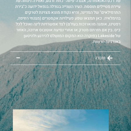
של רכס האנאפורנה, אגם ה״פיווה״ כחול ורגוע, ואווירה נינוחה של
עיירת מטיילים תוססת. העיר השנייה בגודלה בנפאל ידועה כ"בירת
התרמילאים" של המדינה, והיא נקודת מוצא מצוינת לטרקים
בהימלאיה. כאן תמצאו שפע פעילויות אקסטרים (מצנחי רחיפה,
רפטינג, אומגה מהארוכות בעולם) לצד אפשרויות לינה ואוכל לכל
כיס. בין אם חזרתם מטרק או אחרי נסיעת אוטובוס ארוכה, האזור
של Lakeside בפוקרה הוא המקום המושלם להירגע ולהיטען
באנרגיות חדשות.
תחבורה