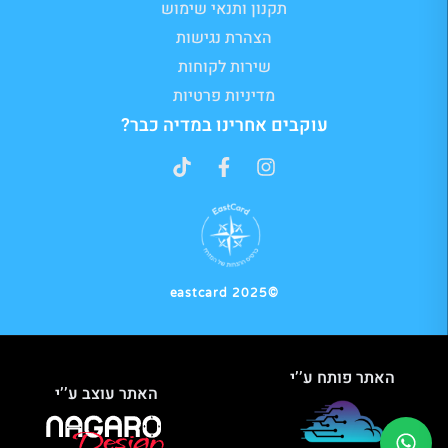
תקנון ותנאי שימוש
הצהרת נגישות
שירות לקוחות
מדיניות פרטיות
עוקבים אחרינו במדיה כבר?
©2025 eastcard
האתר פותח ע’’י
האתר עוצב ע’’י