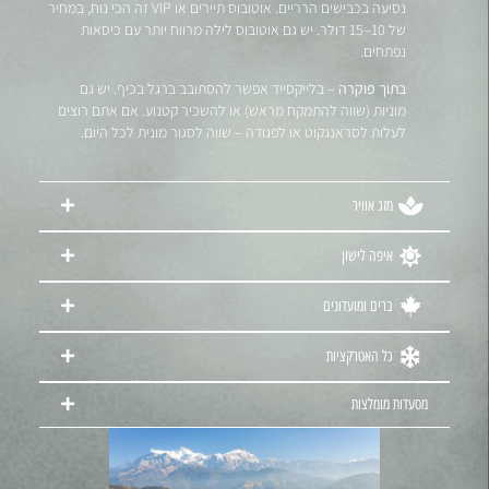
נסיעה בכבישים הרריים. אוטובוס תיירים או VIP זה הכי נוח, במחיר
של 10–15 דולר. יש גם אוטובוס לילה מרווח יותר עם כיסאות
נפתחים.
בתוך פוקרה
– בלייקסייד אפשר להסתובב ברגל בכיף. יש גם
מוניות (שווה להתמקח מראש) או להשכיר קטנוע. אם אתם רוצים
לעלות לסראנגקוט או לפגודה – שווה לסגור מונית לכל היום.
מזג אוויר
איפה לישון
ברים ומועדונים
כל האטרקציות
מסעדות מומלצות