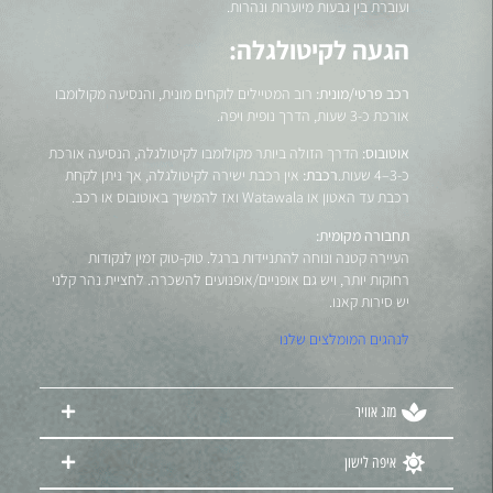
ועוברת בין גבעות מיוערות ונהרות.
הגעה לקיטולגלה:
רכב פרטי/מונית:
רוב המטיילים לוקחים מונית, והנסיעה מקולומבו
אורכת כ-3 שעות, הדרך נופית ויפה.
אוטובוס:
הדרך הזולה ביותר מקולומבו לקיטולגלה, הנסיעה אורכת
כ-3–4 שעות.
רכבת:
אין רכבת ישירה לקיטולגלה, אך ניתן לקחת
רכבת עד האטון או Watawala ואז להמשיך באוטובוס או רכב.
תחבורה מקומית:
העיירה קטנה ונוחה להתניידות ברגל. טוק-טוק זמין לנקודות
רחוקות יותר, ויש גם אופניים/אופנועים להשכרה. לחציית נהר קלני
יש סירות קאנו.
לנהגים המומלצים שלנו
מזג אוויר
איפה לישון