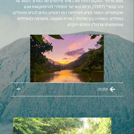
גשם טרופי. המקום התפרסם כאתר צילומים של הסרט "הגשר על
נהר קוואי" (1957), וכיום הוא יעד פופולרי להרפתקאות טבע
ואקסטרים. האזור מציע פעילויות כמו רפטינג במים לבנים וסנפלינג
במפלים. האווירה בקיטולגלה כפרית ושקטה, מתאימה למטיילים
שמחפשים אדרנלין ונופים ירוקים.
תחבורה